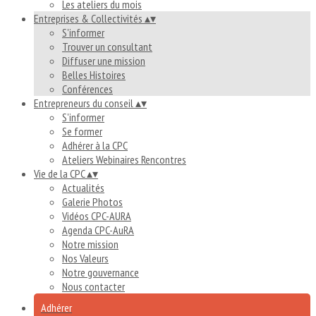
Les ateliers du mois
Entreprises & Collectivités
▴
▾
S'informer
Trouver un consultant
Diffuser une mission
Belles Histoires
Conférences
Entrepreneurs du conseil
▴
▾
S'informer
Se former
Adhérer à la CPC
Ateliers Webinaires Rencontres
Vie de la CPC
▴
▾
Actualités
Galerie Photos
Vidéos CPC-AURA
Agenda CPC-AuRA
Notre mission
Nos Valeurs
Notre gouvernance
Nous contacter
Adhérer