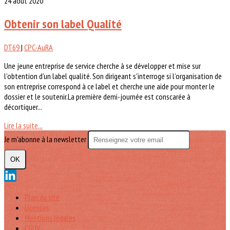
24 août 2020
Obtenir son label Qualité
DT69
|
CPC-AuRA
Une jeune entreprise de service cherche à se développer et mise sur
l’obtention d’un label qualité. Son dirigeant s'interroge si l’organisation de
son entreprise correspond à ce label et cherche une aide pour monter le
dossier et le soutenir.La première demi-journée est conscarée à
décortiquer...
Lire la suite...
Je m'abonne à la newsletter
OK
Plan du site
Licences
Mentions légales
CGUV