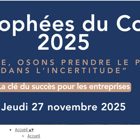
Exporter les lignes sélectionnées
Exporter toutes les colonnes
Exporter uniquement les colonnes affichées
Menu
<
>
S'informer
Trouver un consultant
Diffuser une mission
Belles Histoires
Conférences
Ajoutez un logo, un bouton, des réseaux sociaux
Cliquez pour éditer
Accueil
▴
▾
Accueil