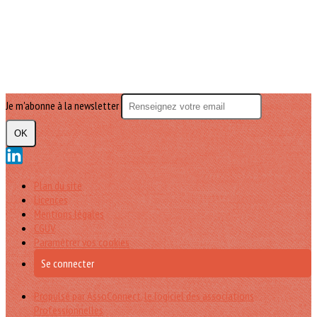
Je m'abonne à la newsletter
OK
Plan du site
Licences
Mentions légales
CGUV
Paramétrer vos cookies
Se connecter
Propulsé par AssoConnect, le logiciel des associations
Professionnelles