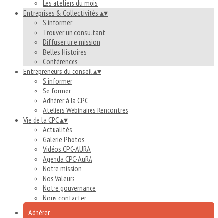
Les ateliers du mois
Entreprises & Collectivités
▴
▾
S'informer
Trouver un consultant
Diffuser une mission
Belles Histoires
Conférences
Entrepreneurs du conseil
▴
▾
S'informer
Se former
Adhérer à la CPC
Ateliers Webinaires Rencontres
Vie de la CPC
▴
▾
Actualités
Galerie Photos
Vidéos CPC-AURA
Agenda CPC-AuRA
Notre mission
Nos Valeurs
Notre gouvernance
Nous contacter
Adhérer