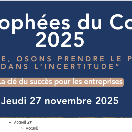
Exporter les lignes sélectionnées
Exporter toutes les colonnes
Exporter uniquement les colonnes affichées
Menu
<
>
S'informer
Trouver un consultant
Diffuser une mission
Belles Histoires
Conférences
Ajoutez un logo, un bouton, des réseaux sociaux
Cliquez pour éditer
Accueil
▴
▾
Accueil