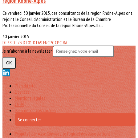
région Rhône-Alpes
Ce vendredi 30 janvier 2015, des consultants de la région Rhône-Alpes ont
rejoint le Conseil d'Administration et le Bureau de la Chambre
Professionnelle du Conseil de la région Rhône-Alpes. Ils...
30 janvier 2015
DT38
DT73
DT01
DT69
FNCPC
CPC-RA
Je m'abonne à la newsletter
OK
Plan du site
Licences
Mentions légales
CGUV
Paramétrer vos cookies
Se connecter
Propulsé par AssoConnect, le logiciel des associations