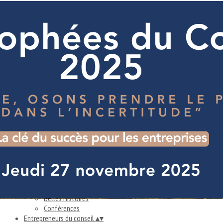
Exporter les lignes sélectionnées
Exporter toutes les colonnes
Exporter uniquement les colonnes affichées
Menu
Ajoutez un logo, un bouton, des réseaux sociaux
Cliquez pour éditer
Accueil
▴
▾
Accueil
Les ateliers du mois
Entreprises & Collectivités
▴
▾
S'informer
Trouver un consultant
Diffuser une mission
Belles Histoires
Conférences
Entrepreneurs du conseil
▴
▾