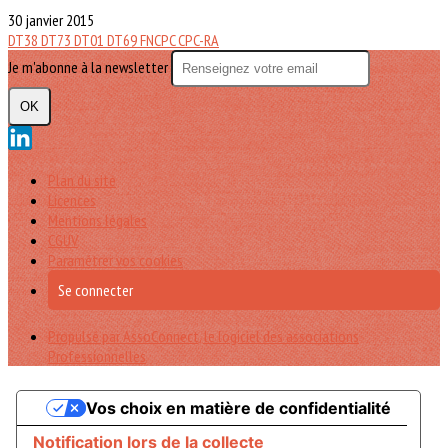
30 janvier 2015
DT38
DT73
DT01
DT69
FNCPC
CPC-RA
Je m'abonne à la newsletter
OK
Plan du site
Licences
Mentions légales
CGUV
Paramétrer vos cookies
Se connecter
Propulsé par AssoConnect, le logiciel des associations
Professionnelles
Vos choix en matière de confidentialité
Notification lors de la collecte