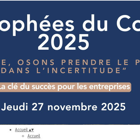
Exporter les lignes sélectionnées
Exporter toutes les colonnes
Exporter uniquement les colonnes affichées
Menu
<
>
S'informer
Trouver un consultant
Diffuser une mission
Belles Histoires
Conférences
Ajoutez un logo, un bouton, des réseaux sociaux
Cliquez pour éditer
Accueil
▴
▾
Accueil