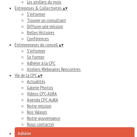
Les ateliers du mois
Entreprises & Collectivités
▴
▾
S'informer
Trouver un consultant
Diffuser une mission
Belles Histoires
Conférences
Entrepreneurs du conseil
▴
▾
S'informer
Se former
Adhérer à la CPC
Ateliers Webinaires Rencontres
Vie de la CPC
▴
▾
Actualités
Galerie Photos
Vidéos CPC-AURA
Agenda CPC-AuRA
Notre mission
Nos Valeurs
Notre gouvernance
Nous contacter
Adhérer