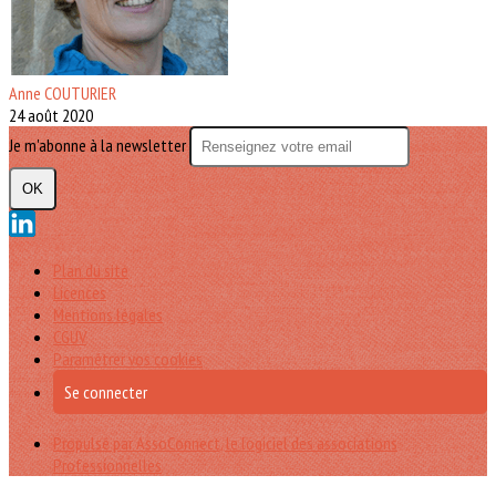
Anne COUTURIER
24 août 2020
Je m'abonne à la newsletter
OK
Plan du site
Licences
Mentions légales
CGUV
Paramétrer vos cookies
Se connecter
Propulsé par AssoConnect, le logiciel des associations
Professionnelles