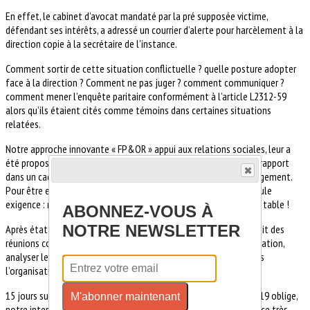
En effet, le cabinet d’avocat mandaté par la pré supposée victime,
défendant ses intérêts, a adressé un courrier d’alerte pour harcèlement à la
direction copie à la secrétaire de l’instance.
Comment sortir de cette situation conflictuelle ? quelle posture adopter
face à la direction ? Comment ne pas juger ? comment communiquer ?
comment mener l’enquête paritaire conformément à l’article L2312-59
alors qu’ils étaient cités comme témoins dans certaines situations
relatées.
Notre approche innovante « FP&OR » appui aux relations sociales, leur a
été proposée. Basée sur notre intention puissante de cocréer le rapport
dans un cadre bienveillant, négociation, médiation sans aucun jugement.
Pour être efficace et sortir de la crise, nous avons soumis une seule
exigence : mettre l’ensemble des acteurs concernés autour de la table !
ABONNEZ-VOUS À
NOTRE NEWSLETTER
Après état des lieux et analyse de documents, nous avons conduit des
réunions concertées, qui avaient pour objectifs de clarifier la situation,
analyser les causes en remontant le plus en amont possible dans
l’organisation et le fonctionnement du CSE.
15 jours sur le pont, mails, courriels, réunions distancielles, Covid19 oblige,
M'abonner maintenant
notre intervention, conçue sur mesure a permis un premier bénéfice très