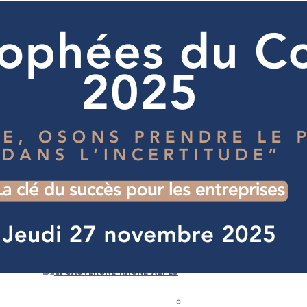
Exporter les lignes sélectionnées
Exporter toutes les colonnes
Exporter uniquement les colonnes affichées
Menu
<
>
S'informer
Trouver un consultant
Diffuser une mission
Belles Histoires
Conférences
Ajoutez un logo, un bouton, des réseaux sociaux
Cliquez pour éditer