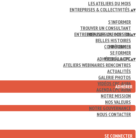
LES ATELIERS DU MOIS
ENTREPRISES & COLLECTIVITÉS
▴
▾
S'INFORMER
TROUVER UN CONSULTANT
ENTREPRENEURS DU CONSEIL
DIFFUSER UNE MISSION
▴
▾
BELLES HISTOIRES
CONFÉRENCES
S'INFORMER
SE FORMER
ADHÉRER À LA CPC
VIE DE LA CPC
▴
▾
ATELIERS WEBINAIRES RENCONTRES
ACTUALITÉS
GALERIE PHOTOS
VIDÉOS CPC-AURA
ADHÉRER
AGENDA CPC-AURA
NOTRE MISSION
NOS VALEURS
NOTRE GOUVERNANCE
NOUS CONTACTER
SE CONNECTER