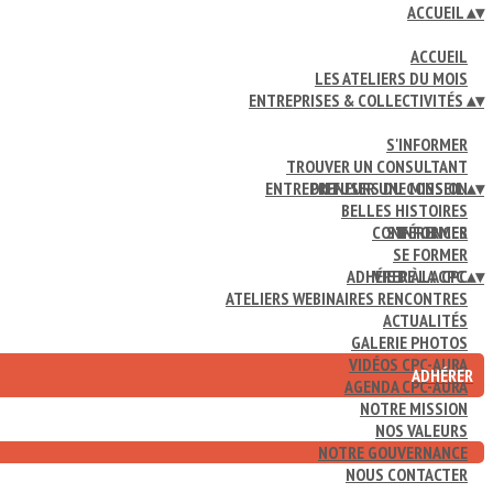
ACCUEIL
▴
▾
ACCUEIL
LES ATELIERS DU MOIS
ENTREPRISES & COLLECTIVITÉS
▴
▾
S'INFORMER
TROUVER UN CONSULTANT
ENTREPRENEURS DU CONSEIL
DIFFUSER UNE MISSION
▴
▾
BELLES HISTOIRES
CONFÉRENCES
S'INFORMER
SE FORMER
ADHÉRER À LA CPC
VIE DE LA CPC
▴
▾
ATELIERS WEBINAIRES RENCONTRES
ACTUALITÉS
GALERIE PHOTOS
VIDÉOS CPC-AURA
ADHÉRER
AGENDA CPC-AURA
NOTRE MISSION
NOS VALEURS
NOTRE GOUVERNANCE
NOUS CONTACTER