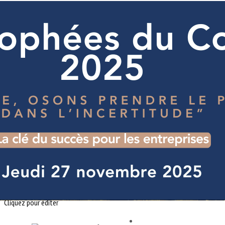
Exporter les lignes sélectionnées
Exporter toutes les colonnes
Exporter uniquement les colonnes affichées
Menu
<
>
Actualités
Galerie Photos
Vidéos CPC-AURA
Agenda CPC-AuRA
Notre mission
Nos Valeurs
Notre gouvernance
Nous contacter
Ajoutez un logo, un bouton, des réseaux sociaux
Cliquez pour éditer