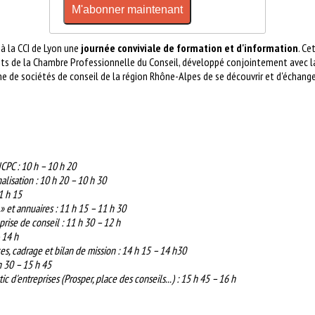
M'abonner maintenant
t à la CCI de Lyon une
journée conviviale de formation et d'information
. Ce
ants de la Chambre Professionnelle du Conseil, développé conjointement avec la
ne de sociétés de conseil de la région Rhône-Alpes de se découvrir et d'échange
CPC : 10 h – 10 h 20
alisation : 10 h 20 – 10 h 30
1 h 15
» et annuaires : 11 h 15 – 11 h 30
prise de conseil : 11 h 30 – 12 h
 14 h
s, cadrage et bilan de mission : 14 h 15 – 14 h30
 h 30 – 15 h 45
c d'entreprises (Prosper, place des conseils...) : 15 h 45 – 16 h