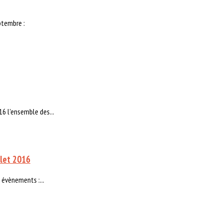
ptembre :
16 l'ensemble des...
llet 2016
 évènements :...