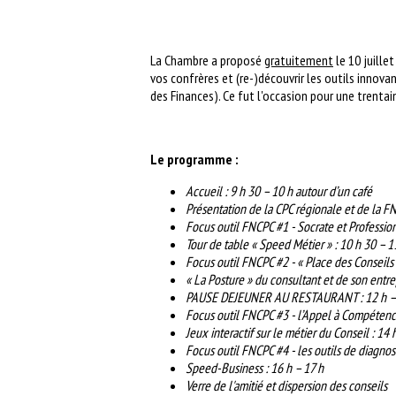
La Chambre a proposé
gratuitement
le 10 juille
vos confrères et (re-)découvrir les outils innov
des Finances). Ce fut l'occasion pour une trentai
Le programme :
Accueil : 9 h 30 – 10 h autour d’un café
Présentation de la CPC régionale et de la FN
Focus outil FNCPC #1 - Socrate et Profession
Tour de table « Speed Métier » : 10 h 30 – 1
Focus outil FNCPC #2 - « Place des Conseils 
« La Posture » du consultant et de son entre
PAUSE DEJEUNER AU RESTAURANT : 12 h –
Focus outil FNCPC #3 - l’Appel à Compétence
Jeux interactif sur le métier du Conseil : 14
Focus outil FNCPC #4 - les outils de diagnosti
Speed-Business : 16 h – 17 h
Verre de l'amitié et dispersion des conseils