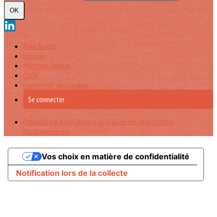
OK
Plan du site
Licences
Mentions légales
CGUV
Paramétrer vos cookies
Se connecter
Propulsé par AssoConnect, le logiciel des associations
Professionnelles
Vos choix en matière de confidentialité
Notification lors de la collecte