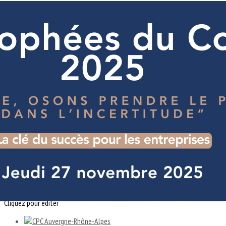
Exporter les lignes sélectionnées
Exporter toutes les colonnes
Exporter uniquement les colonnes affichées
Menu
<
>
Actualités
Galerie Photos
Vidéos CPC-AURA
Agenda CPC-AuRA
Notre mission
Nos Valeurs
Notre gouvernance
Nous contacter
Ajoutez un logo, un bouton, des réseaux sociaux
Cliquez pour éditer