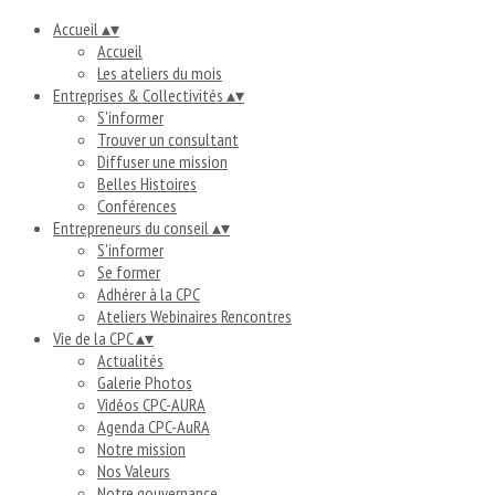
Accueil
▴
▾
Accueil
Les ateliers du mois
Entreprises & Collectivités
▴
▾
S'informer
Trouver un consultant
Diffuser une mission
Belles Histoires
Conférences
Entrepreneurs du conseil
▴
▾
S'informer
Se former
Adhérer à la CPC
Ateliers Webinaires Rencontres
Vie de la CPC
▴
▾
Actualités
Galerie Photos
Vidéos CPC-AURA
Agenda CPC-AuRA
Notre mission
Nos Valeurs
Notre gouvernance