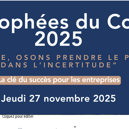
Exporter les lignes sélectionnées
Exporter toutes les colonnes
Exporter uniquement les colonnes affichées
Menu
<
>
Actualités
Galerie Photos
Vidéos CPC-AURA
Agenda CPC-AuRA
Notre mission
Nos Valeurs
Notre gouvernance
Nous contacter
Ajoutez un logo, un bouton, des réseaux sociaux
Cliquez pour éditer