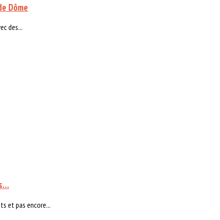
 de Dôme
ec des...
ls…
s et pas encore...