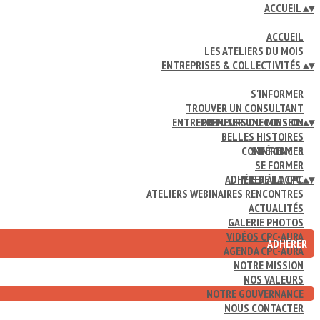
ACCUEIL
▴
▾
ACCUEIL
LES ATELIERS DU MOIS
ENTREPRISES & COLLECTIVITÉS
▴
▾
S'INFORMER
TROUVER UN CONSULTANT
ENTREPRENEURS DU CONSEIL
DIFFUSER UNE MISSION
▴
▾
BELLES HISTOIRES
CONFÉRENCES
S'INFORMER
SE FORMER
ADHÉRER À LA CPC
VIE DE LA CPC
▴
▾
ATELIERS WEBINAIRES RENCONTRES
ACTUALITÉS
GALERIE PHOTOS
VIDÉOS CPC-AURA
ADHÉRER
AGENDA CPC-AURA
NOTRE MISSION
NOS VALEURS
NOTRE GOUVERNANCE
NOUS CONTACTER